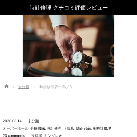
時計修理 クチコミ評価レビュー
Home
未分類
時計修理店の選び方
2020.08.14
未分類
オーバーホール
,
分解掃除
,
時計修理
,
正規店
,
純正部品
,
腕時計修理
23 comments
投稿者:
キングレオ