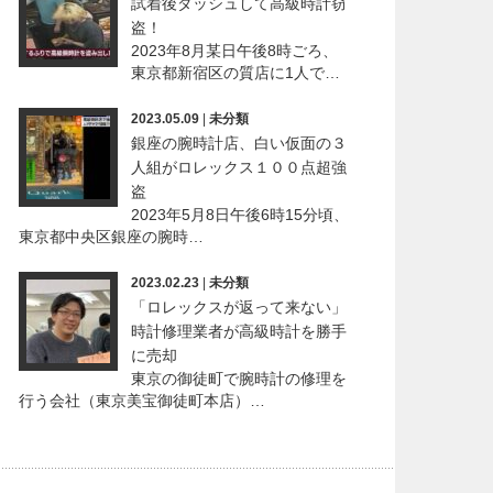
試着後ダッシュして高級時計窃
盗！
2023年8月某日午後8時ごろ、
東京都新宿区の質店に1人で…
2023.05.09
|
未分類
銀座の腕時計店、白い仮面の３
人組がロレックス１００点超強
盗
2023年5月8日午後6時15分頃、
東京都中央区銀座の腕時…
2023.02.23
|
未分類
「ロレックスが返って来ない」
時計修理業者が高級時計を勝手
に売却
東京の御徒町で腕時計の修理を
行う会社（東京美宝御徒町本店）…