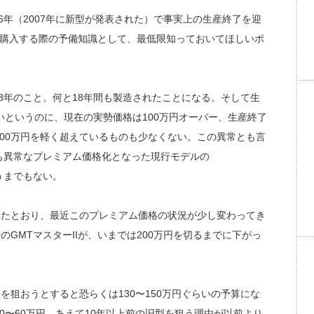
06年（2007年に新型が発表された）で事実上の生産終了を迎
、実際に購入する際の予備知識として、最低限知っておいてほしいポ
988年のこと。何と18年間も製造されたことになる。そして生
いというのに、現在の実勢価格は100万円オーバー、生産終了
00万円を軽く超えているものも少なくない。この異常とも言
も異常なプレミアム価格化となった現行モデルの
言うまでもない。
だいたとおり、最近このプレミアム価格の状況が少し変わってき
のGMTマスターIIが、いまでは200万円を切るまでに下がっ
体を狙おうとすると恐らくは130〜150万円ぐらいの予算にな
0〜60万円。あえて10年以上前の旧型を狙う理由が以前より