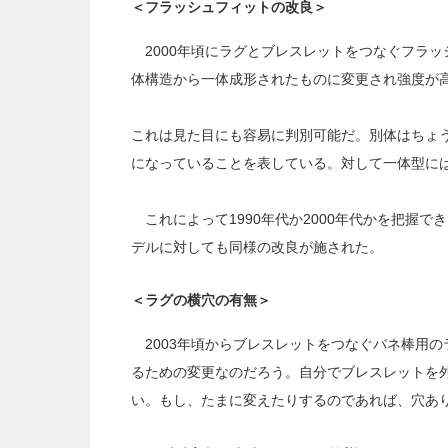
＜フラッシュフィットの改良＞
2000年頃にラグとブレスレットをつなぐフラッ
体構造から一体成形されたものに変更され強度が
これは見た目にも容易に判別可能だ。別体はちょ
になっていることを表している。対して一体型に
これによって1990年代か2000年代かを把握で
デルに対しても同様の改良が施された。
＜ラグの横穴の有無＞
2003年頃からブレスレットをつなぐバネ棒用の
るための変更なのだろう。自分でブレスレットを
い。もし、たまに変えたりするのであれば、穴あ