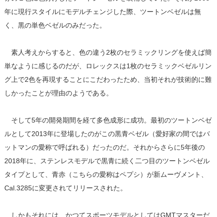
年に現行スタイルにモデルチェンジした際、ツートンベゼルは無
く、黒の単色ベゼルのみだった。
素人考えからすると、色の違う2枚のセラミックリングを使えば簡
単なように感じるのだが、ロレックスは1枚のセラミックベゼルリン
グ上で2色を再現することにこだわったため、当初それが技術的に難
しかったことが理由のようである。
そして5年の開発期間を経て多色成形に成功。最初のツートンベゼ
ルとして2013年に登場したのがこの黒青ベゼル（愛好家の間ではバ
ットマンの愛称で呼ばれる）だったのだ。それからさらに5年後の
2018年に、ステンレスモデルで黒青に続く二つ目のツートンベゼル
タイプとして、青赤（こちらの愛称はペプシ）が新ムーヴメント、
Cal.3285に変更されてリリースされた。
しかもそれには、かつてスポーツモデルとしてはGMTマスターだ