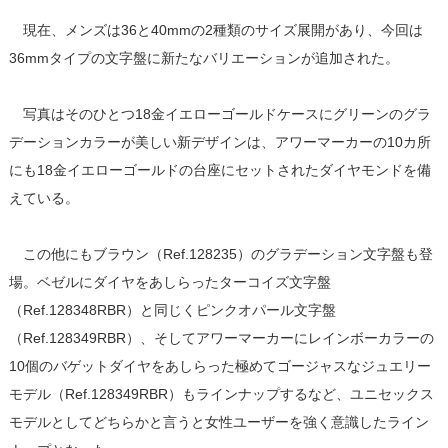
現在、メンズは36と40mmの2種類のサイズ展開があり、今回は
36mmタイプの文字盤に新たなバリエーションが追加された。
写真はそのひとつ18金イエローゴールドケースにグリーンのグラ
デーションカラーが美しい新デザインは、アワーマーカーの10カ所
にも18金イエローゴールドの台座にセットされたダイヤモンドを備
えている。
この他にもブラウン（Ref.128235）のグラデーション文字盤も登
場。ベゼルにダイヤをあしらったターコイズ文字盤
（Ref.128348RBR）と同じくピンクオパール文字盤
（Ref.128349RBR）、そしてアワーマーカーにレインボーカラーの
10個のバゲットダイヤをあしらった極めてゴージャスなジュエリー
モデル（Ref.128349RBR）もラインナップするなど、ユニセックス
モデルとしてどちらかと言うと女性ユーザーを強く意識したライン