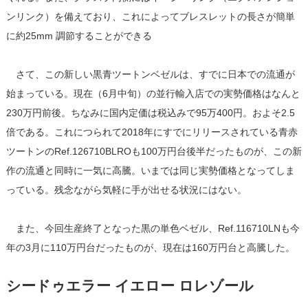
ンリンク）を備えており、これによってブレスレットの長さが簡単
に約25mm 調節することができる
さて、この新しい黒青ツートンベゼルは、すでに日本での流通が
始まっている。現在（6月中旬）の並行輸入店での実勢価格はなんと
230万円前後。ちなみに国内定価は税込みで95万400円。およそ2.5
倍である。これにつられて2018年にすでにリリースされている青赤
ツートンのRef.126710BLROも100万円台後半だったものが、この新
作の流通と同時に一気に高騰。いまでは同じ実勢価格となってしま
っている。残念ながら気軽に手が出せる状況にはない。
また、今回生産終了となった黒の単色ベゼル、Ref.116710LNも今
年の3月に110万円台だったものが、現在は160万円台と高騰した。
シードゥエラー イエロー ロレゾール