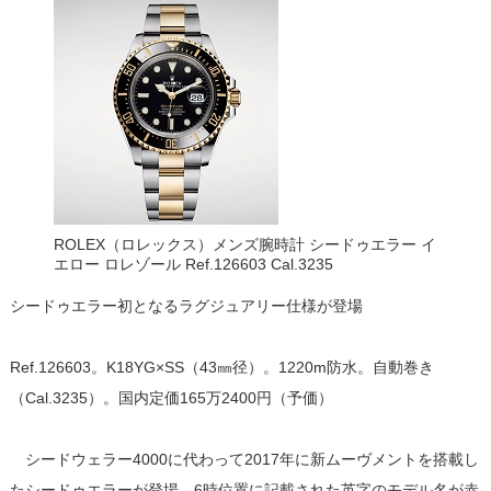
ROLEX（ロレックス）メンズ腕時計 シードゥエラー イ
エロー ロレゾール Ref.126603 Cal.3235
シードゥエラー初となるラグジュアリー仕様が登場
Ref.126603。K18YG×SS（43㎜径）。1220m防水。自動巻き
（Cal.3235）。国内定価165万2400円（予価）
シードウェラー4000に代わって2017年に新ムーヴメントを搭載し
たシードゥエラーが登場。6時位置に記載された英字のモデル名が赤