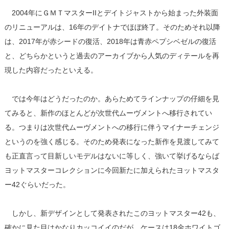
2004年にＧＭＴマスターIIとデイトジャストから始まった外装面
のリニューアルは、16年のデイトナでほぼ終了。そのためそれ以降
は、2017年が赤シードの復活、2018年は青赤ペプシベゼルの復活
と、どちらかというと過去のアーカイブから人気のディテールを再
現した内容だったといえる。
では今年はどうだったのか。あらためてラインナップの仔細を見
てみると、新作のほとんどが次世代ムーヴメントへ移行されてい
る。つまりは次世代ムーヴメントへの移行に伴うマイナーチェンジ
というのを強く感じる。そのため発表になった新作を見渡してみて
も正直言って目新しいモデルはないに等しく、強いて挙げるならば
ヨットマスターコレクションに今回新たに加えられたヨットマスタ
ー42ぐらいだった。
しかし、新デザインとして発表されたこのヨットマスター42も、
確かに見た目はかなりカッコイイのだが、ケースは18金ホワイトゴ