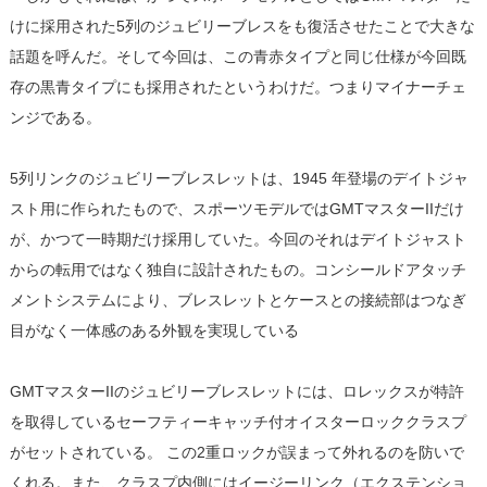
けに採用された5列のジュビリーブレスをも復活させたことで大きな
話題を呼んだ。そして今回は、この青赤タイプと同じ仕様が今回既
存の黒青タイプにも採用されたというわけだ。つまりマイナーチェ
ンジである。
5列リンクのジュビリーブレスレットは、1945 年登場のデイトジャ
スト用に作られたもので、スポーツモデルではGMTマスターIIだけ
が、かつて一時期だけ採用していた。今回のそれはデイトジャスト
からの転用ではなく独自に設計されたもの。コンシールドアタッチ
メントシステムにより、ブレスレットとケースとの接続部はつなぎ
目がなく一体感のある外観を実現している
GMTマスターIIのジュビリーブレスレットには、ロレックスが特許
を取得しているセーフティーキャッチ付オイスターロッククラスプ
がセットされている。 この2重ロックが誤まって外れるのを防いで
くれる。また、クラスプ内側にはイージーリンク（エクステンショ