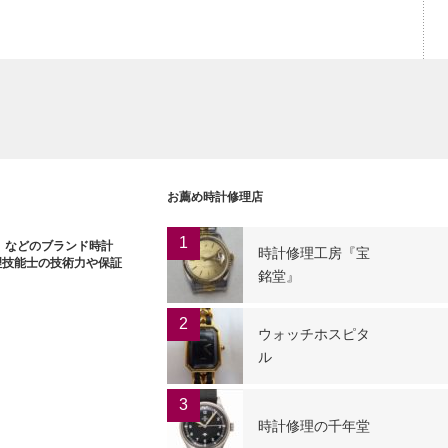
お薦め時計修理店
1
ー）などのブランド時計
時計修理工房『宝
理技能士の技術力や保証
銘堂』
2
ウォッチホスピタ
ル
3
時計修理の千年堂