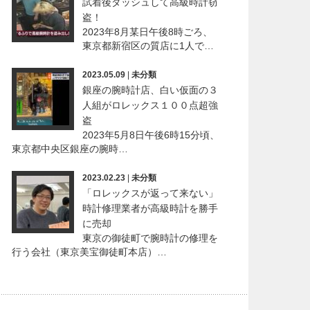
試着後ダッシュして高級時計窃
盗！
2023年8月某日午後8時ごろ、
東京都新宿区の質店に1人で…
2023.05.09
|
未分類
銀座の腕時計店、白い仮面の３
人組がロレックス１００点超強
盗
2023年5月8日午後6時15分頃、
東京都中央区銀座の腕時…
2023.02.23
|
未分類
「ロレックスが返って来ない」
時計修理業者が高級時計を勝手
に売却
東京の御徒町で腕時計の修理を
行う会社（東京美宝御徒町本店）…