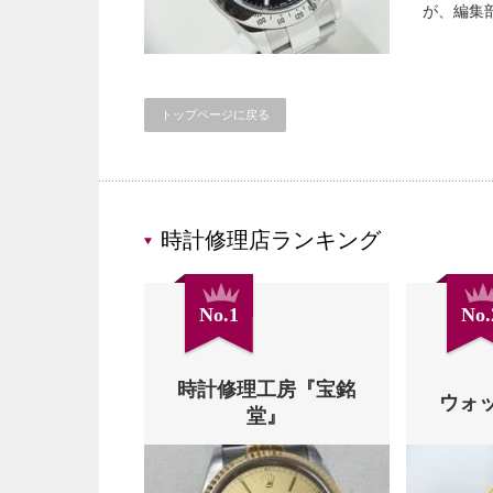
が、編集
トップページに戻る
時計修理店ランキング
No.1
No.
時計修理工房『宝銘
ウォ
堂』